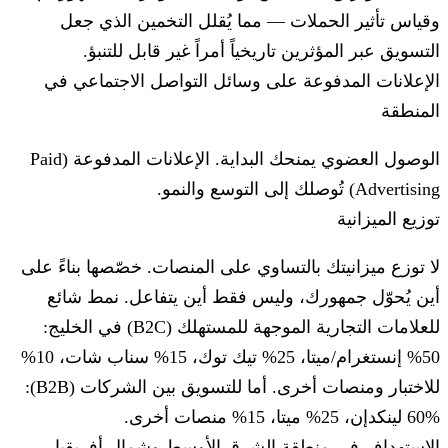
وقياس تأثير الحملات — مما يُقلل التخمين الذي جعل
التسويق عبر المؤثرين تاريخياً أمراً غير قابل للتنبؤ.
الإعلانات المدفوعة على وسائل التواصل الاجتماعي في
المنطقة
الوصول العضوي يمنحك البداية. الإعلانات المدفوعة (Paid
Advertising) تُوصلك إلى التوسع والنمو.
توزيع الميزانية
لا توزع ميزانيتك بالتساوي على المنصات. خصّصها بناءً على
أين يُحوّل جمهورك، وليس فقط أين يتفاعل. نمط شائع
للعلامات التجارية الموجهة للمستهلك (B2C) في الخليج:
50% إنستغرام/ميتا، 25% تيك توك، 15% سناب شات، 10%
للاختبار ومنصات أخرى. أما للتسويق بين الشركات (B2B):
60% لينكدإن، 25% ميتا، 15% منصات أخرى.
الاستهداف في منطقة الشرق الأوسط وشمال أفريقيا