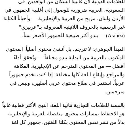
للعلامات الدولية لأن غالبية السكان من الوافدين. في
السعودية، العربية ضرورية للوصول إلى أغلبية الجمهور. في
الأردن ولبنان، مزيج من العربية والإنجليزية — وأحياناً الكتابة
غير الرسمية بالحروف اللاتينية المعروفة بـ”عربيزي”
(Arabizi) — يبدو أكثر طبيعية للجمهور الأصغر سناً.
المبدأ الجوهري: لا تترجم، بل أنشئ محتوى أصلياً. المحتوى
المكتوب بالعربية من البداية يبدو مختلفاً — ويُحقق أداءً
أفضل — من المحتوى المترجم عن الإنجليزية. الفكاهة
والمراجع وإيقاع اللغة كلها مختلفة. إذا كنت تخدم جمهوراً
عربياً، استثمر في صنّاع محتوى عربي أصليين، وليس في
مترجمين.
بالنسبة للعلامات التجارية ثنائية اللغة، النهج الأكثر فعالية غالباً
هو الاحتفاظ بمسارات محتوى منفصلة للعربية والإنجليزية
بدلاً من نشر نفس المحتوى بكلتا اللغتين. جمهور كل لغة