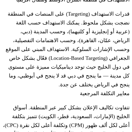
قدرات الاستهداف (Targeting) على المنصات في المنطقة
نضجت بشكل ملحوظ. يمكنك الاستهداف حسب اللغة
(عربية أو إنجليزية أو كلتيهما)، وحسب المدينة (دبي،
الرياض، عمّان، القاهرة)، وحسب الاهتمامات التفصيلية،
وحسب الإشارات السلوكية. الاستهداف المبني على الموقع
الجغرافي (Location-Based Targeting) فعّال بشكل خاص
في دول الخليج حيث توجد ديناميكيات مميزة على مستوى
كل مدينة — ما ينجح في دبي قد لا ينجح في أبوظبي، وما
ينجح في الرياض يختلف عن جدة.
معايير التكلفة المرجعية
تتفاوت تكاليف الإعلان بشكل كبير عبر المنطقة. أسواق
الخليج (الإمارات، السعودية، قطر، الكويت) تتميز بتكلفة
أعلى لكل ألف ظهور (CPM) وتكلفة أعلى لكل نقرة (CPC)،