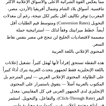
مما يعكس القوة الشرائية الأعلى والأسواق الإعلانية الأكثر
تنافسية. أسواق بلاد الشام وشمال أفريقيا (الأردن، مصر،
المغرب) توفر تكاليف أقل بكثير لكل نتيجة، رغم أن معدلات
التحويل (Conversion Rates) ومتوسط قيم الطلبات أقل
أيضاً. خطط ميزانيتك وفقاً لذلك — استراتيجية حملة
مصممة لاقتصاديات الخليج لن تنجح في مصر بنفس نقاط
السعر.
المحتوى الإعلاني باللغة العربية
هذه النقطة تستحق إفراداً لأنها تُهمَل كثيراً. تشغيل إعلانات
باللغة الإنجليزية فقط لجمهور يتحدث العربية يترك أداءً كبيراً
على الطاولة. المحتوى الإعلاني العربي — ليس المترجم بل
المكتوب بالعربية أصلاً — يتفوق باستمرار على المحتوى
الإنجليزي لدى الجمهور العربي في كل المقاييس: معدل
النقر (Click-Through Rate)، والتفاعل، والتحويل. استثمر
في إنتاج محتوى إعلاني عربي كممارسة معيارية وليس