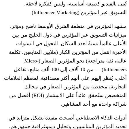
تُبنى بالفيديو كصيغة أساسية، وليس كفكرة لاحقة.
التسويق عبر المؤثرين (Influencer Marketing)
مشهد المؤثرين في منطقة الشرق الأوسط ناضج ومؤثر.
ميزانيات التسويق عبر المؤثرين في دول الخليج من بين
الأعلى عالمياً نسبةً لعدد السكان. التحول في السنوات
الأخيرة انتقل من المؤثرين الكبار (ملايين المتابعين، تكلفة
عالية، ثقة متراجعة) نحو المؤثرين الصغار (Micro-
Influencers) — من 10 آلاف إلى 100 ألف متابع، تفاعل
أعلى، يُنظر إليهم على أنهم أكثر مصداقية. لمعظم العلامات
التجارية، محفظة من المؤثرين الصغار في مجالك
المتخصص ستُحقق عائداً على الاستثمار (ROI) أفضل من
شراكة واحدة مع أحد المشاهير.
أدوات الذكاء الاصطناعي أصبحت مفيدة بشكل متزايد
في
تحديد المؤثرين المناسبين، وتحليل ديموغرافية جمهورهم،