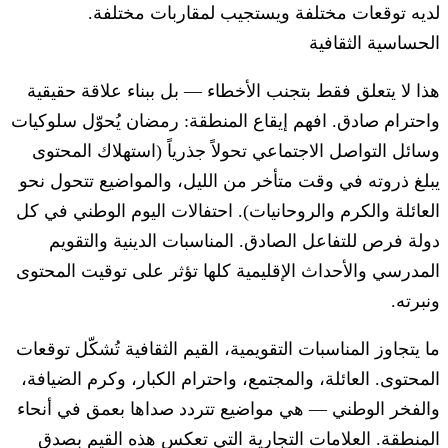
لديه توقعات مختلفة ويستجيب لمقاربات مختلفة.
الحساسية الثقافية
هذا لا يتعلق فقط بتجنب الأخطاء — بل ببناء علاقة حقيقية
واحترام صادق. افهم إيقاع المنطقة: رمضان يُحوّل سلوكيات
وسائل التواصل الاجتماعي تحولاً جذرياً (استهلاك المحتوى
يبلغ ذروته في وقت متأخر من الليل، والمواضيع تتحول نحو
العائلة والكرم والروحانيات). احتفالات اليوم الوطني في كل
دولة فرص للتفاعل الصادق. المناسبات الدينية والتقويم
المدرسي والأحداث الإقليمية كلها تؤثر على توقيت المحتوى
ونبرته.
ما يتجاوز المناسبات التقويمية، القيم الثقافية تُشكّل توقعات
المحتوى. العائلة، والمجتمع، واحترام الكبار، وكرم الضيافة،
والفخر الوطني — هي مواضيع تتردد صداها بعمق في أنحاء
المنطقة. العلامات التجارية التي تعكس هذه القيم بصدق