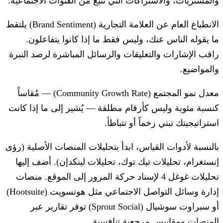
والمشتريات، والاشتراكات التي تنبع من القنوات الاجتماعية.
الانطباع العام عن العلامة التجارية (Brand Sentiment)
يلتقط
ما يقوله الناس عنك، وليس فقط ما إذا كانوا يتفاعلون.
راقب الإشارات والتعليقات والرسائل المباشرة لرصد النبرة
والمواضيع.
معدل نمو المجتمع (Community Growth Rate)
— مُقاساً
كنسبة مئوية وليس كأرقام مطلقة — يُشير إلى ما إذا كانت
استراتيجيتك تبني زخماً أو تتباطأ.
بالنسبة لأدوات القياس، ابدأ بتحليلات المنصات الأصلية (رؤى
إنستغرام، تحليلات تيك توك، تحليلات لينكدإن). أضف إليها
تحليلات غوغل 4 لإسناد حركة المرور إلى الموقع. منصات
إدارة وسائل التواصل الاجتماعي مثل هوتسويت (Hootsuite)
أو سبراوت سوشيال (Sprout Social) توفر تقارير عبر
المنصات ومقاييس مرجعية تنافسية.