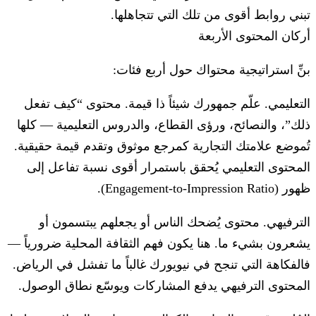
تبني روابط أقوى من تلك التي تتجاهلها.
أركان المحتوى الأربعة
بنِّ استراتيجية محتواك حول أربع فئات:
التعليمي.
علّم جمهورك شيئاً ذا قيمة. محتوى “كيف تفعل
ذلك”، والنصائح، ورؤى القطاع، والدروس التعليمية — كلها
تُموضع علامتك التجارية كمرجع موثوق وتقدم قيمة حقيقية.
المحتوى التعليمي يُحقق باستمرار أقوى نسبة تفاعل إلى
ظهور (Engagement-to-Impression Ratio).
الترفيهي.
محتوى يُضحك الناس أو يجعلهم يبتسمون أو
يشعرون بشيء ما. هنا يكون فهم الثقافة المحلية ضرورياً —
فالفكاهة التي تنجح في نيويورك غالباً ما تفشل في الرياض.
المحتوى الترفيهي يدفع المشاركات ويوسّع نطاق الوصول.