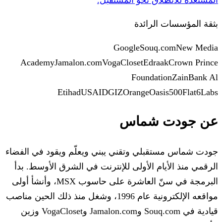
المستعدة للانطلاق نحو المستقبل.
بثقة المؤسسات الرائدة
Google
Souq.com
New Media
Academy
Jamalon.com
VogaCloset
Edraak
Crown Prince
Foundation
Zain
Bank Al
Etihad
USAID
GIZ
Orange
Oasis500
Flat6Labs
عن جودت شماس
جودت شماس مستقبلي وتقني يبني ويعلّم ويقود في الفضاء
الرقمي منذ الأيام الأولى للإنترنت في الشرق الأوسط. بدأ
البرمجة في سنّ العاشرة على حاسوب MSX، وأنشأ أولى
مواقعه الإلكترونية عام 1996، وشغل منذ ذلك الحين مناصب
قيادية في Souq.com وJamalon.com وVogaCloset وزين