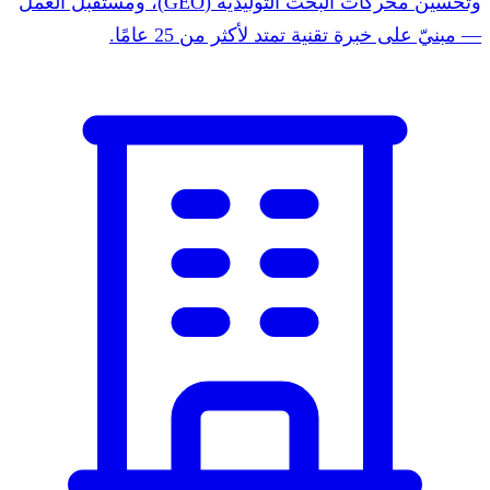
وتحسين محركات البحث التوليدية (GEO)، ومستقبل العمل
— مبنيّ على خبرة تقنية تمتد لأكثر من 25 عامًا.