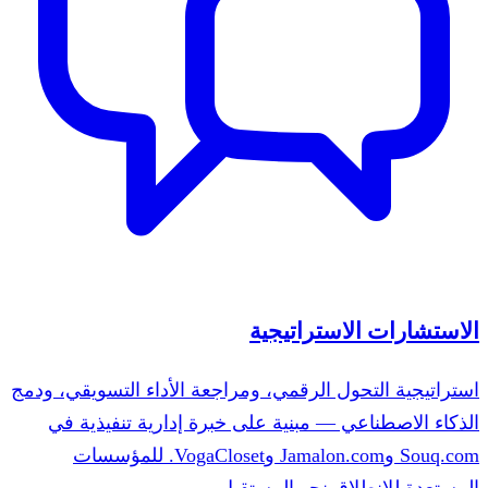
الاستشارات الاستراتيجية
استراتيجية التحول الرقمي، ومراجعة الأداء التسويقي، ودمج
الذكاء الاصطناعي — مبنية على خبرة إدارية تنفيذية في
Souq.com وJamalon.com وVogaCloset. للمؤسسات